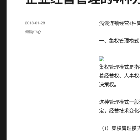
发
2018-01-28
浅谈连锁经营4种
布
分
帮助中心
于
类
一、集权管理模式
集权管理模式是指
着经营权、人事权
决策权。
这种管理模式一般
定，经营技术变化
（1）集权管理模