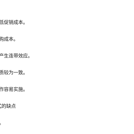
低促销成本。
购成本。
产生连带效应。
质较为一致。
作容易实施。
式的缺点
。