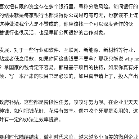
喜欢把有限的资金存在多个银行里，号称分散风险。每间银行的
的结果就是每家银行也都觉得你公司是可有可无，也就谈不上谋
这种做法我个人是不赞成的，你应该找一个可以深度合作的伙
营银行也很灵活，也是早期公司很好的合作对象。
发展，对于一些行业如软件、互联网、新能源、新材料等行业，
或者低息借款，如果你问这些钱要不要拿？那我只能说 why no
？拿国家的钱肯定不容易，都是基于项目的扶持，如果你真有好
烦，写一本严肃的项目书是必须的，如果真申请上了，投入产出
政府补贴，这些都是阶段性任务，咬咬牙努力呗。在企业里天天
种钱，如何把钱花好、花得有效率。偶尔咬个牙那是没用的，这
并有一定的办法让效率提高。
暴利时代陆续结束，微利时代来临，越来越多小而美的微利企业