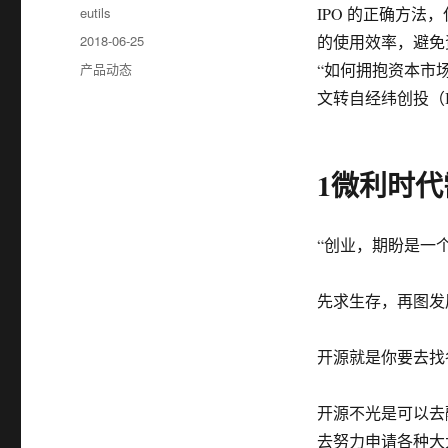
作
eutils
IPO 的正确方法
者
发
2018-06-25
的使用效率，避免
布
分
产品动态
“如何拥抱资本市场
于
类
文转自经纬创投（ID： m
1微利时
“创业，期盼是一
先求生存，再图发
开源就是你要去找
开源不光是可以去
去努力申请各种大