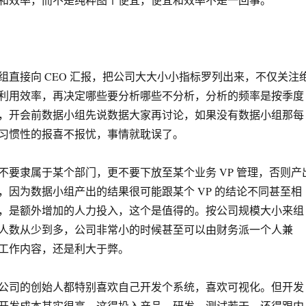
组直接向 CEO 汇报，把公司大大小小指标罗列出来，不仅关注
利用效率，再决定哪些要分析哪些不分析，分析的频率是按季度
，开会前数据小组先说数据大家再讨论，如果没有数据小组那每
习惯性的报喜不报忧，事情就耽误了。
不要隶属于某个部门，更不要下放至某个业务 VP 管理，否则产
，因为数据小组产出的结果很可能跟某个 VP 的结论不同甚至相
，是额外增加的人力投入，这个是值得的。按公司规模大小来组
人数从少到多，公司非常小的时候甚至可以由财务派一个人兼
工作内容，还是利大于弊。
公司的创始人都特别喜欢自己开发个系统，喜欢可视化。但开发
开发成本其实很高，这得投入产品、研发、测试若干，还得跟内